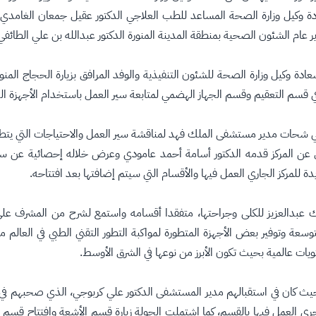
عادة وكيل وزارة الصحة المساعد للطب العلاجي الدكتور عقيل جمعان الغامدي،
 عام الشئون الصحية بمنطقة المدينة المنورة الدكتور عبدالله بن علي الطائفي
ة وكيل وزارة الصحة للشئون التنفيذية والوفد المرافق بزيارة الحجاج المنو
ه في قسم التعقيم وقسم الجهاز الهضمي لمتابعة سير العمل باستخدام الأجهزة ال
ي شحات مدير مستشفى الملك فهد لمناقشة سير العمل والاحتياجات التي يتطل
عن المركز قدمه الدكتور أسامة أحمد عامودي وعرض خلاله إحصائية عن سير 
للمركز الجاري العمل فيها والأقسام التي سيتم إضافتها بعد افتتاحه.
لملك عبدالعزيز للكلى وجراحتها، متفقدا أقسامه واستمع لشرح من المشرف على
ة وتوفير بعض الأجهزة المتطورة لمواكبة التطور التقني الطبي في العالم مشي
يات عالمية بحيث تكون الأبرز من نوعها في الشرق الأوسط.
د حيث كان في استقبالهم مدير المستشفى الدكتور علي كربوجي، الذي صحبهم ف
ري العمل فيها بالقسم، كما اشتملت الجولة زيارة قسم الأشعة وافتتاح قس