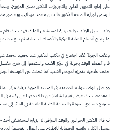
على إدارة التموين الطبي والتجهيزات الدكتور صلاح المزروع، وس
الرسمي لوزارة الصحة الدكتور خالد بن محمد مرغلاني، وبحضور مدير
وقد استهل الوفد جولته بزيارة لمستشفى الملك فهد حيث قام سعاد
عليهم في أقسام العناية المركزة والأقسام الداخلية، ثم تابع جولت
وعقب الجولة عُقد اجتماع في مكتب الدكتور عبدالحميد محمد عل
قام أعضاء الوفد بجولة في مركز القلب واستمعوا إلى شرح مفصل 
خدمة علاجية متميزة لمرضى القلب، كما تحدث عن التوسعة الجديدة 
وواصل الوفد جولته التفقدية في المدينة المنورة بزيارة مركز ا
المقدمة، حيث عرض تقريرا شاملا عن ذلك معربا عن رغبته في التوسع
سيرفع مستوى الجودة والخدمة الطبية المقدمة في المركز إلى مستو
ثم قام الدكتور الحواسي والوفد المرافق له بزيارة لمستشفى أُح
غسيل الكلي، وقسم الحضانة للاطلاع على أعمال التوسعة التي يج