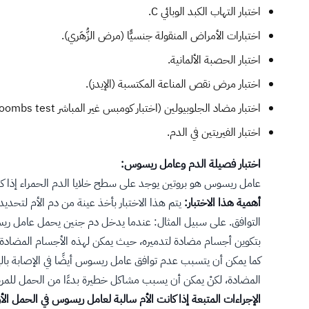
اختبار التهاب الكبد الوبائي C.
اختبارات الأمراض المنقولة جنسيًّا (مرض الزُّهَري).
اختبار الحصبة الألمانية.
اختبار مرض نقص المناعة المكتسبة (الإيدز).
اختبار مضاد الجلوبيولين (اختبار كومبس غير المباشر indirect Coombs test).
اختبار الفيريتين في الدم.
اختبار فصيلة الدم وعامل ريسوس:
عامل ريسوس هو بروتين يوجد على سطح خلايا الدم الحمراء إذا كان
أهمية هذا الاختبار:
يتم هذا الاختبار بأخذ عينة من دم الأم لتحد
التوافق. على سبيل المثال: عندما يدخل دم جنين يحمل عامل
بتكوين أجسام مضادة لتدميره، حيث يمكن لهذه الأجسام المضادة أن
كما يمكن أن يتسبب عدم توافق عامل ريسوس أيضًا في الإصابة بالي
المضادة، لكنْ يمكن أن يسبب مشاكل خطيرة بدءًا من الحمل للمرة ال
الإجراءات المتبعة إذا كانت الأم سالبة لعامل ريسوس في الحمل الأ