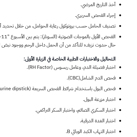
أخذ التاريخ المرضي.
إجراء الفحص السريري.
تصنيف الحامل حسب بروتوكول رعاية الحوامل، من خلال تحديد أهلية ا
حال حدوث نزيف؛ للتأكد من أن الحمل داخل الرحم ووجود نبض ل
الـتحاليل والاختبارات الطبية الخاصة في الزيارة الأولى:
اختبار فصيلة الدم، وعامل ريسوس (RH Factor).
فحص الدم الشامل(CBC).
فحص البول باستخدام شرائط الفحص السريعة (urine dipstick).
اختبار مزرعة البول.
اختبار السكري الصائم، واختبار السكر التراكمي.
اختبار الغدة الدرقية.
اختبار التهاب الكبد الوبائي B.