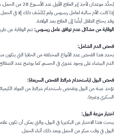
يُحدَّد موعدان لأخذ إبر العلاج الأولى عند الأسبوع 28 من الحمل، والثانية خلال 72 ساعة بعد الولادة، حيث يهدِف هذا العلاج إلى منع جسم الأم (السالبة لعامل ريسوس) من صنع الأجسام المضادة.
إذا كانت الأم سالبة لعامل ريسوس ولم يُكتَشَف ذلك إلا في الحمل ا
وقد يحتاج الطفل أيضًا إلى العلاج بعد الولادة.
الوقاية من مشاكل عدم توافق عامل ريسوس:
تتم الوقاية عن طري
فحص الدم الشامل:
يحدد هذا الفحص عدد الأنواع المختلفة من الخلايا التي يتكون منها 
الدم البيضاء على وجود عدوى في الجسم، كما يوضح عدد الصفائح الد
فحص البول (باستخدام شرائط الفحص السريعة):
تؤخذ عينة من البول وتفحص باستخدام شرائط من المواد الكيميائية
السكري وغيره).
اختبار مزرعة البول:
يبحث هذا الاختبار عن البكتيريا في البول، والتي يمكن أن تكون علام
البول في وقت مبكر من الحمل وبعد ذلك أثناء الحمل.