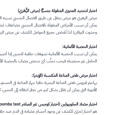
اختبار لتحديد العدوى المنقولة جنسيًّا (مرض الزُّهَري)
مرض الزهري هو مرض ينتقل عن طريق الاتصال الجنسي تسببه البكتيريا
يمكن أن تسبب الأمراض المنقولة بالاتصال الجنسي مضاعفات (مثل:
وحدوث اليرقان) لذا تُفحَص جميع الحوامل للكشف عن مرض الزهري في 
اختبار الحصبة الألمانية:
يمكن أن تسبب الحصبة الألمانية تشوهات خلقية للجنين إذا أصيبت بها
الحامل غير محصنة؛ فيجب تجنُّب أي شخص مصاب بالحصبة الألما
اختبار مرض نقص المناعة المكتسبة (الإيدز):
يهاجم فيروس نقص المناعة البشرية خلايا جهاز المناعة في الجسم، و
الأدوية التي يمكن أن تقلل بشكل كبير من خطر انتقاله إلى الجن
اختبار مضاد الجلوبيولين (اختبار كومبس غير المباشر indirect Coombs test):
هو اختبار يُجرَى للكشف عن وجود أجسام مضادة في الدم ضد خلايا ا