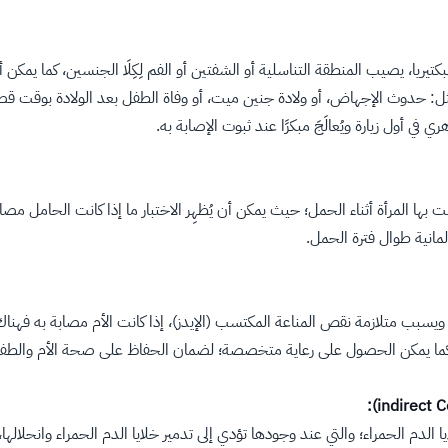
، يصيب المنطقة التناسلية أو الشفتين أو الفم لِكِلَا الجنسين، كما يمكن أن 
 حدوث الإجهاض، أو ولادة جنين ميت، أو وفاة الطفل بعد الولادة بوقت قصير
أول زيارة ويُعالَجَ مبكرًا عند ثبوت الإصابة به.
 المرأة أثناء الحمل؛ حيث يمكن أن يُظهِر الاختبار ما إذا كانت الحامل مصابً
نية طوال فترة الحمل.
يسبب متلازمة نقص المناعة المكتسب (الإيدز)، إذا كانت الأم مصابة به فهناك 
ين، كما يمكن الحصول على رعاية متخصصة؛ لضمان الحفاظ على صحة الأم والطف
لدم الحمراء؛ والتي عند وجودها تؤدي إلى تدمير خلايا الدم الحمراء وانحلاله