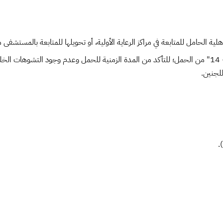
لحامل للمتابعة في مراكز الرعاية الأولية، أو تحويلها للمتابعة بالمستشفى من
الفحص الأول بالموجات الصوتية (السونار): يتم بين الأسبوع "11- 14" من الحمل؛ للتأكد من المدة الزمنية ل
لجنين.