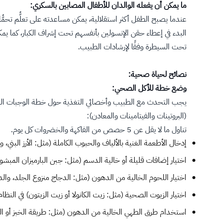
ما يمكن أن يفعله الوالدان للأطفال المصابين بالسكري:
البدء في إعطاء حقن الإنسولين بأنفسهم تحت إشراف الكبار، كما يم
تحت السيطرة وفقًا لإرشادات الطبيب.
نصائح لحياة صحية:
وضع خطة للأكل الصحي:
يجب التحدث مع الطبيب وأخصائي التغذية حول خطة الوجبات التي تل
(البروتينات والفيتامينات والمعادن):
تناول ما لا يقل عن 5 حصص من الفاكهة والخضروات كل يوم.
إدخال الأطعمة الغنية بالألياف والحبوب الكاملة (مثل: الأرز البني، و
اختيار إضافات قليلة أو خالية الدسم (مثل: جبن البارميزان المبشور
اختيار اللحوم الخالية من الدهون (مثل: الدجاج منزوع الجلد، وال
اختيار الزيوت الصحية (مثل: زيت الكانولا أو زيت الزيتون) في النظام
استخدام طرق الطهي الخالية من الدهون (مثل: طريقة الخبز أو الش