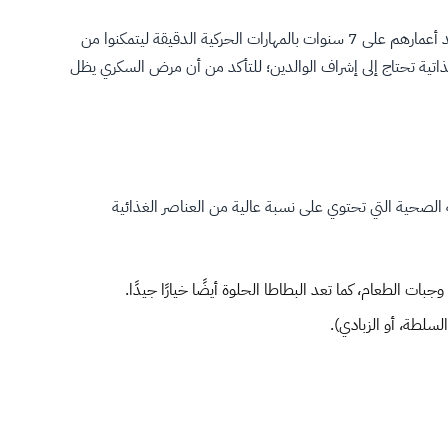
عندما يصبح الطفل أكثر استقلالية، يمكن مساعدته على تعلُّم تحمُّل المزيد من المسؤولية لرعاية مرض السكري، عادةً ما يتمتع الأطفال الذين تزيد أعمارهم على 7 سنوات بالمهارات الحركية الدقيقة ليتمكنوا من
لذاتية تحتاج إلى إشراف الوالدين؛ للتأكد من أن مرض السكري يظل
 الصحية التي تحتوي على نسبة عالية من العناصر الغذائية
جبات الطعام، كما تعد البطاطا الحلوة أيضًا خيارًا جيدًا.
لسلطة، أو الزبادي).