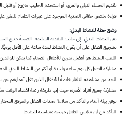
تقديم الحساء النباتي والمرق، أو استخدم الحليب منزوع أو قليل 
قراءة ملصق حقائق التغذية الموجود على عبوات الطعام للعثور ع
وضع خطة للنشاط البدني:
يعزز النشاط البدني -إلى جانب التغذية السليمة- الصحةَ مدى الحيا
تشجيع الطفل على أن يكون النشاط لمدة ساعة على الأقل يوميًّا.
اللعب النشط هو أفضل تمرين للأطفال الصغار، كما يمكن للوالدين ا
مشاركة الطفل كل يوم ساعة واحدة أو أكثر من النشاط البدني الم
الحد من مشاهدة التلفاز خاصةً للأطفال الذين تقل أعمارهم عن سن
مشاركة جميع أفراد الأسرة؛ حيث إنها طريقة رائعة لقضاء الوقت معً
توفير بيئة آمنة، والتأكد من سلامة معدات الطفل والموقع المختار 
التأكد من أن ملابس الطفل مريحة ومناسبة للنشاط.