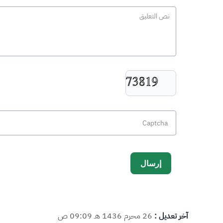
آخر تعديل :
26 محرم 1436 هـ 09:09 ص