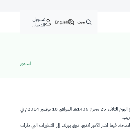
تسجيل
بحث
English
الدخول
استمع
التقى معالي وزير الصحة المكلف المهندس عادل بن محمد فقيه دوق يورك بالمملكة المتحدة صاحب السمو الأمير أندرو والوفد المرافق له صباح اليوم الثلاثاء 25 محرم 1436هـ الموافق 18 نوفمبر 2014م في
ريب.
صحة، فيما أشار الأمير أندرو، دوق يورك، إلى التطورات التي طرأت