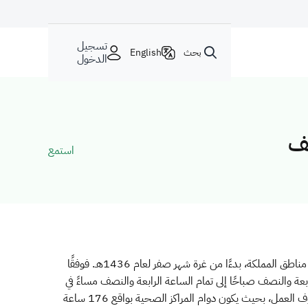
تسجيل
بحث
English
الدخول
لف
استمع
​أعلنت وزارة الصحة اليوم في تعميم أصدره وزير الصحة المكلف المهندس عادل بن محمد فـقيه عن تعديل دوام مراكز الرعاية الصحية في مختلف مناطق المملكة، بدءًا من غرة شهر صفر لعام 1436هـ. فوفقًا
عة والنصف صباحًا إلى تمام الساعة الرابعة والنصف مساءً في
جميع المناطق، ويمكن تأخيرها نصف ساعة وفقًا لمصلحة العمل، ويتم تعويض ذلك في نهاية اليوم. ويعطى العاملون ساعة راحة خلالها وفقًا لظروف العمل، بحيث يكون دوام المراكز الصحية بواقع 176 ساعة