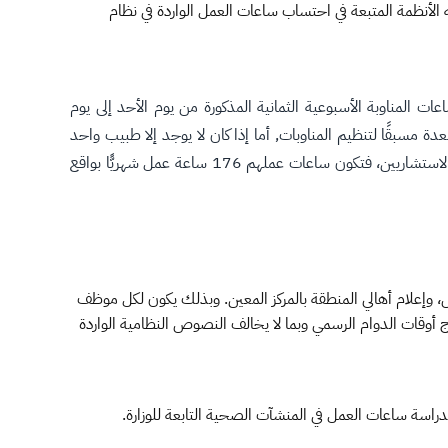
الكادر غير الصحي فيراعى فيه الأنظمة المتبعة في احتساب ساعات العمل الواردة في نظام
 المناوبة الأسبوعية الثمانية المذكورة من يوم الأحد إلى يوم
ة مسبقًا لتنظيم المناوبات, أما إذا كان لا يوجد إلا طبيب واحد
فيكون رهن الطلب عن طريق الهاتف. كما يلتزم جميع مديري مديريات الشؤون الصحية باعتماد نظام الاستدعاء ON-CALL، بالنسبة للأطباء والاستشاريين، فتكون ساعات عملهم 176 ساعة عمل شهريًّا بواقع
بين المراكز القريبة بعضها من بعض، وإعلام أهالي المنطقة بالمركز المعين. وبذلك يكون لكل موظف
 أوقات الدوام الرسمي وبما لا يخالف النصوص النظامية الواردة
دراسة ساعات العمل في المنشآت الصحية التابعة للوزارة.