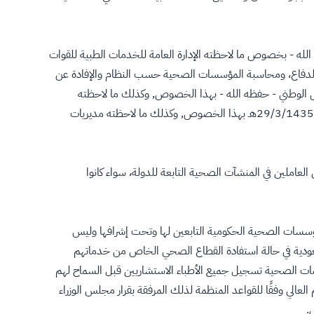
الله - بخصوص ما لاحظته الإدارة العامة للخدمات الطبية للقوات
رة الدفاع، ومحاسبة المؤسسات الصحية حسب النظام والإفادة عن
رس الوطني - حفظه الله - بهذا الخصوص, وكذلك ما لاحظته
القطاعات الصحية الحكومية الأخرى حول الموضوع نفسه, وخطاب معالي رئيس الهيئة الوطنية لمكافحة الفساد رقم 244/س/2/2/3/2 وتاريخ 29/3/1435هـ بهذا الخصوص, وكذلك ما لاحظته مديريات
عاملين في المنشآت الصحية التابعة للدولة، سواء كانوا
لاستشاريين السعوديين في المؤسسات الصحية الحكومية التابعين لها وتحت إشرافها وليس
عودية في حالة استفادة القطاع الصحي الخاص من خدماتهم
ات الصحية تسجيل جميع الأطباء الاستشاريين قبل السماح لهم
عالي وفقًا للقواعد المنظمة لذلك المرفقة بقرار مجلس الوزراء