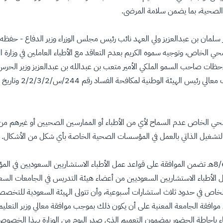
الصحية، بما يضمن سلامة المرضى.
سلمان بن عبدالعزيز ولي العهد نائب رئيس مجلس الوزراء وزير الدفاع - حفظه 
لصحي الخاص، وتوجيه سموه الكريم بعدم التعاقد مع الأطباء العاملين في وزا
لاحظات صاحب السمو الملكي الأمير متعب بن عبدالله بن عبدالعزيز وزير الح
لصحي الخاص عدم السماح لأي من الأطباء أو الممارسين الصحيين أو غيرهم من ال
التشغيل الذاتي بالعمل في المؤسسات الصحية الخاصة بأي شكل من الأشكال.
كما أوضح معاليه أن قرار مجلس الوزراء رقم 164 وتاريخ 8/6/1422هـ تضمن الموافقة على قواعد عمل الأطباء ا
 الأطباء الاستشاريين السعوديين من أعضاء هيئة التدريس في الجامعات الس
لخاص في حدود ثلاث استشارات أسبوعية، وأن تتولى الهيئة السعودية للتخصص
افقة الجامعة المعنية على أن يكون ذلك بموجب موافقة معالي وزير التعليم ال