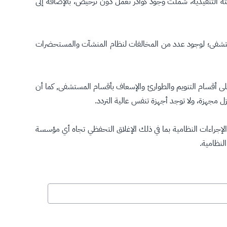
ته التنفيذية، شملت وجود كوادر تعمل دون ترخيص، بالإضافة إلى
 المستشفى؛ لوجود عدد من المخالفات لنظام المنشآت والمستحضرات
للإشراف والمتابعة على أقسام التنويم والطوارئ والإسعاف بأقسام المستشفى, كما أن
 مجهزة، ولا توجد أجهزة تنفس عالية التردد.
 الإجراءات النظامية بما في ذلك الإغلاق التحفظي تجاه أي مؤسسة
لنظامية.