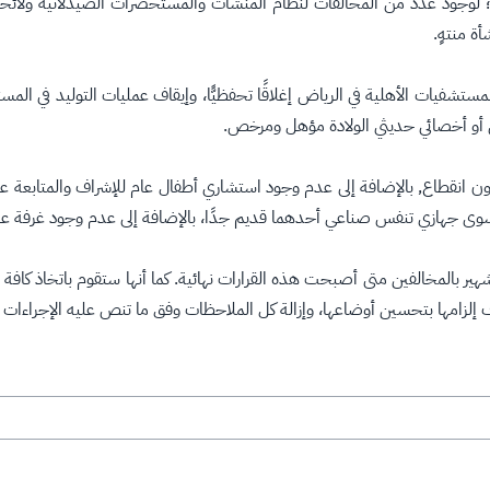
ًا؛ لوجود عدد من المخالفات لنظام المنشآت والمستحضرات الصيدلانية ولائح
ة منتهٍ.
مستشفيات الأهلية في الرياض إغلاقًا تحفظيًّا، وإيقاف عمليات التوليد في
 أو أخصائي حديثي الولادة مؤهل ومرخص.
ة يعمل بطبيبين فقط لمدة 24 ساعة يوميًّا دون انقطاع, بالإضافة إلى عدم وجود استشاري أطفال عام 
 سوى جهازي تنفس صناعي أحدهما قديم جدًا، بالإضافة إلى عدم وجود غرفة عزل
هير بالمخالفين متى أصبحت هذه القرارات نهائية. كما أنها ستقوم باتخاذ كافة
 إلزامها بتحسين أوضاعها، وإزالة كل الملاحظات وفق ما تنص عليه الإجراءات ا