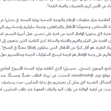
 عن الآيس كريم بالعصيرات والمياه الباردة".
علاجية بمركز معلومات الإعلام والتوعية الصحية بوزارة الصحة، في حديثها 
لة النفسية للأشخاص، وخصوصًا الأطفال والمراهقين، وضبط سلوكهم وإحساسهم با
غذية التي يحتويها الإفطار الجيد من قدرة على تحسين عمل أجهزة الجسم. كما
 القدرة على التركيز والفهم والانتباه والنشاط لدى التلاميذ الذين يذهبون إلى 
الغازية، هو أقل كثيرًا من الأطفال الذين يتناولون إفطارًا مغذيًّا في الصبا
رنامج التوعوي (صحتي.. مدرستي) الذي أطلقته وزارة الصحة الأسبوع الماض
المجاني للمركز 8002494444، ومن خلال حساب الوزارة على موقع تويتر @saudimoh؛ للح
ض معدية وحميات، من الساعة 10-12 ظهرًا؛ للحديث عن كيفية الوقاية من نزلات البرد والنزلات المعوية