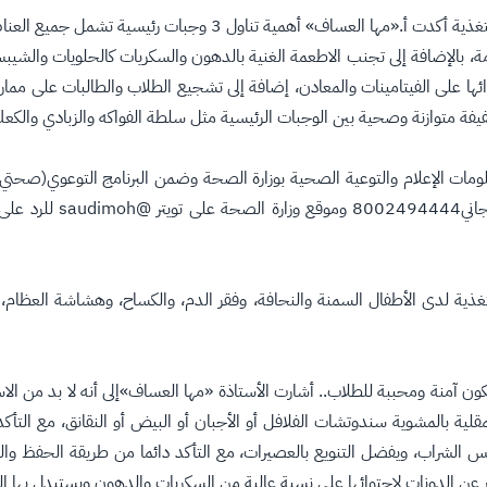
وعن أبرز السلوكيات الصحيحة التي لابد من اتباعها لتجنب سوء التغذية
ّمة، بالإضافة إلى تجنب الاطعمة الغنية بالدهون والسكريات كالحلويات وال
ائها على الفيتامينات والمعادن، إضافة إلى تشجيع الطلاب والطالبات على مم
فيفة متوازنة وصحية بين الوجبات الرئيسية مثل سلطة الفواكه والزبادي والكعك
لومات الإعلام والتوعية الصحية بوزارة الصحة وضمن البرنامج التوعوي(صحتي
مها بنت صالح العساف، و
ذية لدى الأطفال السمنة والنحافة، وفقر الدم، والكساح، وهشاشة العظام، 
آمنة ومحببة للطلاب.. أشارت الأستاذة «مها العساف»إلى أنه لا بد من الاستغ
قلية بالمشوية سندوتشات الفلافل أو الأجبان أو البيض أو النقانق، مع التأ
لشراب، ويفضل التنويع بالعصيرات، مع التأكد دائما من طريقة الحفظ وال
عن الدونات لاحتوائها على نسبة عالية من السكريات والدهون ويستبدل بها ا