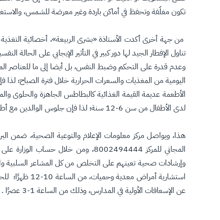
تكون مغلّفة وتحفظ في أماكن باردة وغير معرضة للشمس، والاستغناء
من جهة أخرى أكدت الأستاذة «بشرى الربيعة»، أخصائية التغذية ال
تناول الإفطار الجيد لها دور كبير في التأثير الإيجابي على الحا
وعدم قدرة على التحكم وضبط النفس، بل أيضا إلى ما للعناصر الم
اليومية من المغذيات والسعرات الحرارية خلال فترة الصباح؛ لذا فإن
الأطعمة عديمة القيمة الغذائية كالبطاطس الجاهزة والحلوى والمياه 
لدى الأطفال من سن 6-12 سنة؛ لذا فإن جلوس الوالدين مع أطفالهم على وجبة الإفطار هو فرصة لترسيخ السلوكيات الجيدة ومناقشتهم حول أهمية الافطار صباحًا وكيفية اختيار البدائل الصحية للطعام".
هذا، ويواصل مركز معلومات الإعلام والتوعية الصحية، ضمن الب
استشارية أمرا
عن الإسعافات الأولية في المدارس، وذلك من الساعة 1-3 عصرًا .