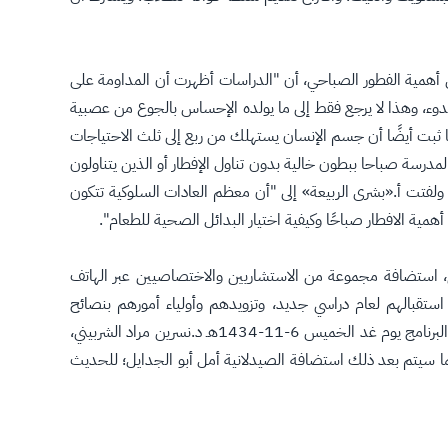
عن أهمية الفطور الصباحي، أن "الدراسات أظهرت أن المداومة على
لهدوء، وهذا لا يرجع فقط إلى ما يولده الإحساس بالجوع من عصبية
 ثبت أيضًا أن جسم الإنسان يستهلك من ربع إلى ثلث الاحتياجات
المدرسة صباحا ببطون خالية بدون تناول الإفطار أو الذين يتناولون
ح". ولفتت أ.«بشرى الربيعة» إلى "أن معظم العادات السلوكية تتكون
ي، استضافة مجموعة من الاستشاريين والاختصاصيين عبر الهاتف
ديث عن تهيئة الطلاب نفسيًّا وجسديًّا، عند استقبالهم لعام دراسي جديد، وتزويدهم وأولياء أمورهم بنصائح
وإرشادات صحية تعينهم على التخلص من كل المشاعر السلبية والمشاكل النفسية التي يمكن أن تعترضهم مع بداية المدارس، حيث يستضيف البرنامج يوم غد الخميس 6-11-1434هـ د.نسرين مراد الشربيني،
 عند طلاب المدارس، كما سيتم بعد ذلك استضافة الصيدلانية أمل أبو الجدايل؛ للحديث