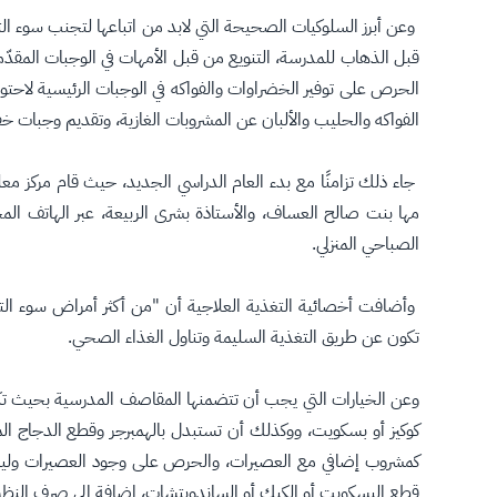
قبل الذهاب للمدرسة، التنويع من قبل الأمهات في الوجبات المقد
الحرص على توفير الخضراوات والفواكه في الوجبات الرئيسية لاحتو
الفواكه والحليب والألبان عن المشروبات الغازية، وتقديم وجبات خ
جاء ذلك تزامنًا مع بدء العام الدراسي الجديد، حيث قام مركز مع
الصباحي المنزلي.
وأضافت أخصائية التغذية العلاجية أن "من أكثر أمراض سوء التغ
تكون عن طريق التغذية السليمة وتناول الغذاء الصحي.
وعن الخيارات التي يجب أن تتضمنها المقاصف المدرسية بحيث تكون 
كوكيز أو بسكويت، ووكذلك أن تستبدل بالهمبرجر وقطع الدجاج الم
كمشروب إضافي مع العصيرات، والحرص على وجود العصيرات وليس ا
قطع البسكويت أو الكيك أو الساندويتشات، إضافة إلى صرف النظر 