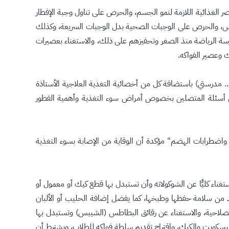
 أكدت أ.«مها العساف» أهمية تناول 3 وجبات رئيسية تشمل جميع العناصر الغذائية اللازمة لنمو الجسم، والحرص على تناول وجبة الإفطار
شيبس، والحرص على الوجبات الصحية بدل الوجبات السريعة، وكذلك
ارسة الرياضة منذ الصغر وتحفيزهم على ذلك، والاستغناء بعصيرات
 وعصير الفواكه.
.. مدرستي) باستضافة كل من أخصائية التغذية العلاجية الأستاذة
الأستاذة بشرى الربيعة، عبر الهاتف المجاني8002494444 وموقع وزارة الصحة على تويتر @saudimoh للرد على أسئلة المتصلين بخصوص أمراض سوء التغذية وأهمية الفطور
واضطرابات الهضم" مؤكدة أن الوقاية من الإصابة بسوء التغذية
ناء كليًّا عن الشوكولاته وأن تستبدل بها قطع كيك أو معمول أو
كد من سلامة حفظها وطبخها، كما يفضل إضافة الحليب أو الألبان
صلاحية، والاستغناء عن رقائق البطاطس (الشيبس) وتستبدل بها
لبسكويت والكيك، واقتراح تقديم سلطة فواكه للطلاب، ويشترط أن