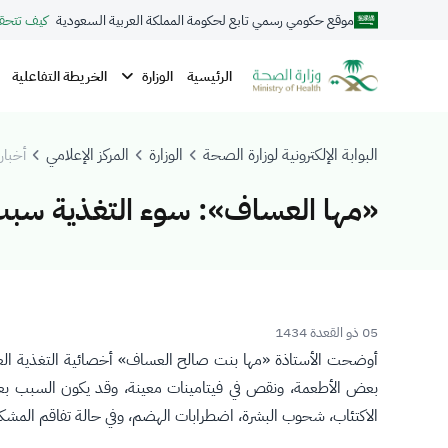
موقع حكومي رسمي تابع لحكومة المملكة العربية السعودية
كيف تتحق
الوزارة
الرئيسية
الخريطة التفاعلية
البوابة الإلكترونية لوزارة الصحة
الوزارة
المركز الإعلامي
أخبار 
«مها العساف»: سوء التغذية سبب
05 ذو القعدة 1434
أوضحت الأستاذة «مها بنت صالح العساف» أخصائية التغذية العلا
بعض الأطعمة، ونقص في فيتامينات معينة، وقد يكون السبب بعض 
الاكتئاب، شحوب البشرة، اضطرابات الهضم، وفي حالة تفاقم المشك