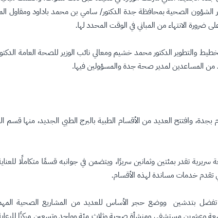
 الشؤون الصحية بمحافظة جدة الدكتور/ سامي بن محمد باداود ومقاول المشروع
على ضرورة الانتهاء من المباني في الوقت المحدد لها.
لتخطيط والتطوير الدكتور محمد خشيم ومعالي نائب الوزير للصحة العامة الدكتور
د من المساعدين لمدير صحة جدة والمسؤولين فيها.
م بجدة، وافتتح العديد من الأقسام الطبية بالبرج الطبي الجديد، منها قسم الط
سريرية تقدر بمئتين وثمانين سريرًا، ويتضمن في جوانبه قسمًا متكاملًا للعناية ا
ي تقدم خدمات مساندة لهذه الأقسام.
– تفضل بتدشين ووضع حجر الأساس للعديد من المشاريع الصحية المهمة
ريع افتتاح تسعة وعشرين مستشفى ومنشأة صحية وثلاث مئة وواحد وتسعين مركزًا ل