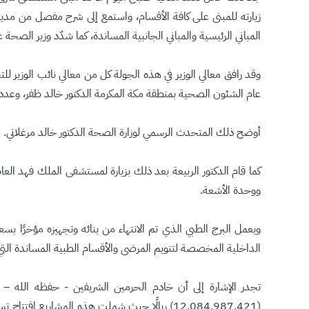
زيارته للمبنى على كافة الأقسام، واستمع إلى شرح مفصل من مدير
المباني الرئيسية والمباني الجانبية المساندة، كما شدّد وزير الصحة 
وقد رافق معالي الوزير في هذه الجولة كل من معالي نائب الوزير ل
عام الشئون الصحية بمنطقة مكة المكرمة الدكتور خالد ظفر، وعد
أوضح ذلك المتحدث الرسمي لوزارة الصحة الدكتور خالد مرغلاني.
كما قام الدكتور الربيعة بعد ذلك بزيارة لمستشفى الملك فهد العا
ووحدة الأشعة.
ويعمل البرج الطبي الذي تم الانتهاء من بنائه وتجهيزه مؤخرًا بسعة 
الداخلية المخصصة لتنويم المرضى والأقسام الطبية المساندة الت
تجدر الإشارة إلى أن خادم الحرمين الشريفين - حفظه الله 
(12.084.987.421) ريالًا حيث شملت هذه المشا