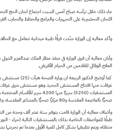
اللجان التحضيرية على التجهيزات والبرامج والخطط والتجارب الفر
وأكد معاليه إن الوزارة جنّدت فرقًا طبية ميدانية تتعامل مع الحال
العلاج الوقائي للقادمين من الحزام الأفريقي.
عرفات، منها افتتاح المستشفى الجديد وهو مستشفى شرق عرفات الذي
صحيًّا بالعاصمة المقدسة و80 مركزًا صحيًّا بالمشاعر المقدسة، و12مركزًا في المدينة المنورة، إضافة الى 17 مركزًا للطوارئ على جسر الجمرات.
وأضاف معاليه أن الوزارة قامت بتوفير ستة عشر ألف وحدة من الدم
طبقًا للمواصفات الخاصة بذلك بالمستشفيات التالية (حراء - النور
متنقلة، ويتم تطبيقها بشكل كامل للمرة الأولى بعدما تم تجربتها 