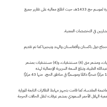
جاء ذلك خلال ترأسه صباح أمس السبت اجتماع لجان الحج التحضيرية السابع لاستعراض سير العمل في اللجان والاستعدادات لتنفيذ خطة الوزارة لموسم حج 1433هـ، حيث اطلع معاليه على تقارير جميع
ستشاريين في التخصصات المعنية.
ظرة 1.012.012 حاج وحاجة وتم إعطاء لقاح شلل الاطفال لحجاج دول باكستان وأفغانستان والهند ونيجيريا كما تم تقديم
كما أوضح الدكتور الربيعة ان وزارة الصحة هيأت (25) مستشفى موزعة على كل من مكة المكرمة (7) مستشفيات، والمدينة المنورة (9) مستشفيات، ومشعر منى (4) مستشفيات، و(4) مستشفيات بمشعر
له الطبية، وتبلغ السعة السريرية الإجمالية لهذه
المستشفيات (5250) سريرًا منها 4200 سرير للأقسام المختصة و500 سرير عناية مركزة و550 سريرًا في أقسام الطوارئ، بالإضافة إلى تجهيز 141 مركزًا صحيًّا دائمًا وموسميًّا في مناطق الحج، منها 43 مركزًا
مة المقدسة، كما قامت بتجهيز مهابط الطائرات التابعة للوزارة
معية الهلال الأحمر السعودي بمشعر عرفات؛ لنقل الحالات الحرجة