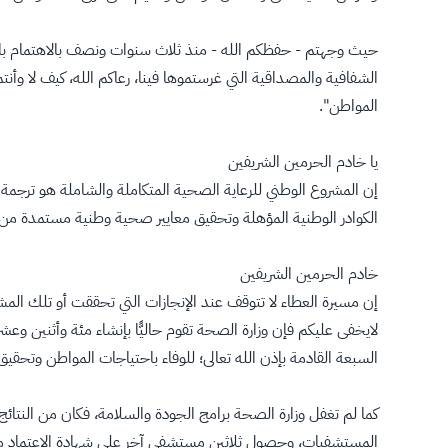
حيث وجهتم - حفظكم الله - منذ ثلاث سنوات ونصف بالاهتمام بالمر
الشفافية والمصداقية التي غرستموها فينا، رعاكم الله، كيف لا و
المواطن".
يا خادم الحرمين الشريفين
إن المشروع الوطني للرعاية الصحية المتكاملة والشاملة هو ترجمة
الكوادر الوطنية المؤهلة وتحقيق معايير صحية وطنية مستمدة من أ
خادم الحرمين الشريفين
إن مسيرة العطاء لا تتوقف عند الإنجازات التي تحققت أو تلك المش
لايخفى عليكم فإن وزارة الصحة تقوم حاليًّا بإنشاء مئة وأثنين 
السبعة القادمة بإذن الله تعالى؛ للوفاء باحتياجات المواطن وتحق
كما لم تغفل وزارة الصحة برامج الجودة والسلامة، فكان من النتائج 
المستشفيات، وحصول ثلاثين مستشفى آخر على شهادة الاعتماد من 