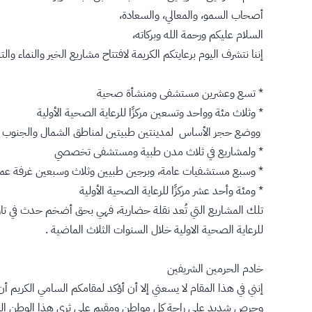
أصحاب السمو، والمعالي، والسعادة،
السلام عليكم ورحمة الله وبركاته،
إننا نتشرف اليوم برعايتكم الكريمة لافتتاح مشاريع الخير والنماء والت
* تسع وعشرين مستشفى ومنشأة صحية
* وثلاث مئة وواحد وتسعين مركزًا للرعاية الصحية الأولية
ووضع حجر الأساس لمدينتين طبيتين لمناطق الشمال والجنوب
* ولمشاريع في ثلاث مدن طبية ومستشفى تخصصي
* وسبع مستشفيات عامة، وبرجين طبيين وثلاث وسبعين غرفة عمل
* ومئة وأحد عشر مركزًا للرعاية الصحية الأولية
تلك المشاريع التي تُعد نقلة حضارية، فهي بحق أضخم حدث في تا
للرعاية الصحية الاولية خلال السنوات الثلاث الماضية .
خادم الحرمين الشريفين
إنني في هذا المقام لا يسعني إلا أن أؤكد لمقامكم السامي الكريم أ
وحرص شديد على راحة كل مواطن ومقيم على ثرى هذا الوطن الم