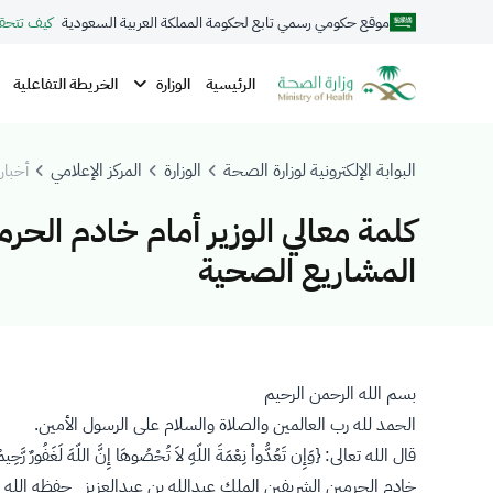
موقع حكومي رسمي تابع لحكومة المملكة العربية السعودية
كيف تتحق
الوزارة
الرئيسية
الخريطة التفاعلية
البوابة الإلكترونية لوزارة الصحة
الوزارة
المركز الإعلامي
أخبار 
كلمة معالي الوزير أمام خادم ال
المشاريع الصحية
بسم الله الرحمن الرحيم
الحمد لله رب العالمين والصلاة والسلام على الرسول الأمين.
قال الله تعالى: {وَإِن تَعُدُّواْ نِعْمَةَ اللّهِ لاَ تُحْصُوهَا إِنَّ اللّهَ لَغَفُورٌ رَّحِيم
خادم الحرمين الشريفين الملك عبدالله بن عبدالعزيز حفظه الله