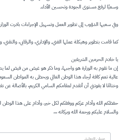
وسعيًا لرفع مستوى الجودة وتحسين الأداء.
وفي سعيها الدؤوب إلى تطوير العمل وتسهيل الإجراءات بادرت الوزار
كما قامت بتطوير وهيكلة عملها الفني, والإداري، والرقابي، والتق
يا خادم الحرمين الشريفين
إن ما تقوم به الوزارة هو واجبها، وما ذكر هو غيض من فيض لما يد
عالية تعم كافة أرجاء هذا الوطن الغالي ويحظى به المواطن السعود
وختامًا لا يفوتني أن أتقدم لمقامكم السامي الكريم، بالأصالة عن 
حفظكم الله وأدام عزكم ووفقكم لكل خير، وأدام على هذا الوطن ا
والسلام عليكم ورحمة الله وبركاته ،،،