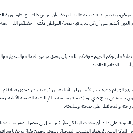
يض، وتقديم رعاية صحية عالية الجودة، وأن يتزامن ذلك مع تطوير وزارة الصح
أنتم الذين أكدتم على أن كل شيء فيه صحة المواطن فأنتم - حفظكم الله - معه 
 صادقة لنهجكم القويم - وفقكم الله - بأن يحقق مبادئ العدالة والشمولية و
حدث المعايير العالمية.
اريع التي تم وضع حجر الأساس لها؛ لأننا نعيش في عهد زاهر ميمون بقيادتكم ي
وعشرين مستشفى وبرج طبي، وثلاث مئة وخمسة مراكزٍ للرعاية الصحية الأولية، 
يق راحته والمحافظة على صحته وسلامته.
المترتبة على ذلك أن حققت الوزارة إنجازًا كبيرًا تمثل في حصول عشر مستشفيات 
المركز الوطني لاعتماد المنشآت الصحية، وسوف تخضع بقية مرافقها ومرافق 