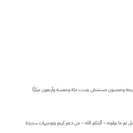
عه أربعة وخمسون مستشفى وست مئة وخمسة وأربعون مركزًا
 وجل ثم ما تولونه – أيّدكم الله – من دعم كريم وتوجيهات سديدة