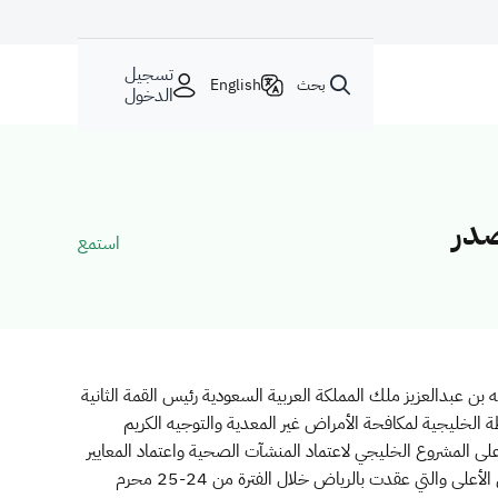
تسجيل
بحث
English
الدخول
صدر
استمع
ن عبدالعزيز ملك المملكة العربية السعودية رئيس القمة الثانية
 الخليجية لمكافحة الأمراض غير المعدية والتوجيه الكريم
على المشروع الخليجي لاعتماد المنشآت الصحية واعتماد المعايير
السعودية كمعايير مرجعية خليجية وذلك خلال فعاليات القمة الثانية والثلاثين لأصحاب الجلالة والسمو قادة دول مجلس التعاون أعضاء المجلس الأعلى والتي عقدت بالرياض خلال الفترة من 24-25 محرم