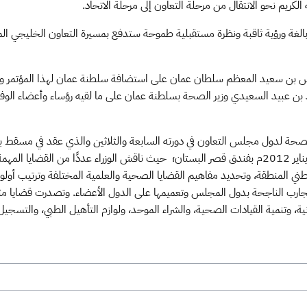
بالغة ورؤية ثاقبة ونظرة مستقبلية طموحة ستدفع بمسيرة التعاون الخليجي ال
بوس بن سعيد المعظم سلطان عمان على استضافة سلطنة عمان لهذا المؤتمر والجه
مد بن عبيد السعيدي وزير الصحة بسلطنة عمان على ما لقيه رؤساء وأعضاء الوفو
 الصحة لدول مجلس التعاون في دورته السابعة والثلاثين والذي عقد في مسقط 
والإصابات) خلال الفترة من 10-11 صفر 1433هـ الـموافـق 4-5 يناير 2012م بفندق قصر البستان؛ حيث ناقش ا
ي المنطقة، وتحديد مفاهيم القضايا الصحية والعلمية المختلفة وترتيب أولويات
التجارب الناجحة بدول المجلس وتعميمها على الدول الأعضاء. وتصدرت قضايا م
وتنمية القيادات الصحية، والشراء الموحد، ولوازم التأهيل الطبي، والتسجيل 