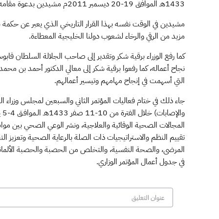
1433هـ الموافق 19-20 ديسمبر 2011م مشيدين بدعوة مقامه الكريم نحو الانتقال من مرحلة التعاون إلى مرحلة الاتحاد.
مشيدين في الوقت نفسه بهذا القرار التاريخي الذي يعبر عن حكمة 
مزيد من الرقي والرخاء لشعوب دولنا الخليجية المعطاءة.
كما رفع الوزراء برقية شكر وتقدير إلى صاحب الجلالة السلطان قا
نجاح أعماله، كما رفعوا برقية شكر إلى معالي الدكتور أحمد بن مح
التي أسهمت في إنجاح مهامهم وتيسير أعمالهم.
جاء ذلك في ختام فعاليات المؤتمر الثاني والسبعين لمجلس وزراء
المجالات الصحية الوقائية والعلاجية، ونشر الوعي الصحي بين مواطن
تقييم النظم والاستراتيجيات ذات الصلة بالرعاية الصحية وتعزيز 
المرضى، والصحة النفسية، والتخلص من الحصبة والحصبة الألمانية، 
في جدول أعمال المؤتمر الوزاري.