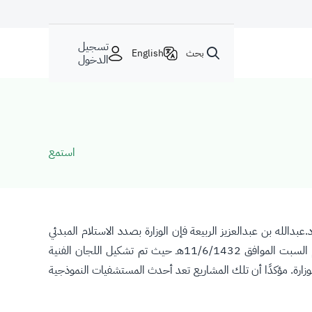
تسجيل
بحث
English
الدخول
استمع
الله بن عبدالعزيز الربيعة فإن الوزارة بصدد الاستلام المبدئي
لعدد (3) مشاريع لمستشفيات الصحة النفسية ومعالجة الإدمان سعة (100) سرير في كل من الجوف وعرعر والقريات، وذلك اعتبارًا من اليوم السبت الموافق 11/6/1432هـ حيث تم تشكيل اللجان الفنية
لوزارة. مؤكدًا أن تلك المشاريع تعد أحدث المستشفيات النموذجية