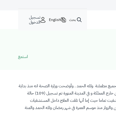
تسجيل
بحث
English
الدخول
استمع
للجميع مطمئنة ولله الحمد . وأوضحت وزارة الصحة انه منذ بداية
شهر رمضان الكريم تم تسجيل إجمالي (128) إصابة بالمرض في مكة المكرمة بين معتمرين ومواطنين ومقيمين منهم (4) أربعة فقط معتمرين من خارج المملكة و في المدينة المنورة تم تسجيل (109) حالة
ميع حالات المعتمرين والزوار شفيت تماما حيث إما أنها تلقت العلاج داخل المستشفيات
 والزوار منذ موسم العمرة في شهر رمضان ولله الحمد والمنة