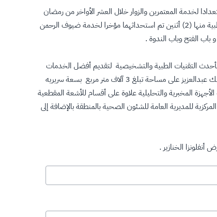
دادا لخدمة المعتمرين والزوار خلال العشر الأواخر من رمضان
موضحاً معالية أن الوزارة قد جهزت عدد (6) ستة مراكز صحية داخل الحرم الشريف في كافة الاتجاهات الرئيسية الأربعة وزودتها بكافة الطواقم الطبية منها (2) أثنين تم استحداثهما مؤخرا لخدمة ضيوف الرحمن
باب الفتح وباب الندوة .
بأحدث التقنيات الطبية والتشخيصية لتقديم أفضل الخدمات
الصحية والعلاجية والإسعافية المتطورة لقاصدي بيت الله الحرام من الزوار والمعتمرين وضيوف الرحمن .ويقع مدخل أبراج الصفوة أمام باب الملك عبدالعزيز على مساحة تبلغ 3 آلاف متر مربع بسعة سريريه
متكاملا للمختبر يشتمل على أحدث الأجهزة المخبرية والتحليلية علاوة على أقسام للأشعة المقطعية
مركزية للمديرية العامة للشئون الصحية بالمنطقة بالإضافة إلى
أنفلونزا الخنازير .