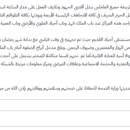
لربيعة جميع العاملين ببذل أقصى الجهود وتكثيف العمل على مدار الساعة استع
جد هذه المراكز عند باب الملك فهد وباب أجياد العلوي والأرضي وباب العمرة و 
مستشفي أجياد القديم حيث تم تجهيزه في وقت قياسي مع بداية شهر رمضان 
تبلغ 52 سريرا منها (17) سرير للطوارئ و 12 سريرا للعناية المركزة و8 أسرة للعناية القلبية.كما تم تجهيز قسما 
لتغذية والخدمة الاجتماعية وعلاقات المرضى ومركز معلومات مرتبط بالشبكة ال
أصدرتها وزارة الصحة للحفاظ على صحتهم وسلامتهم ووقايتهم بإذن الله من مرض 