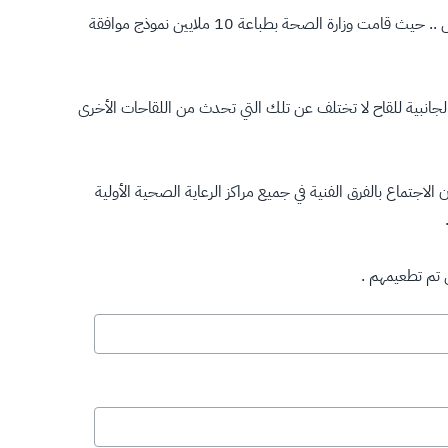
وأهابت وزارة الصحة بجميع أولياء أمور الطلاب والطالبات حث أبنائهم وبناتهم وتشجيعهم على أخذ اللقاح لحمايتهم بإذن الله من الإصابة بالمرض .. حيث قامت وزارة الصحة بطباعة 10 ملايين نموذج موافقة
 الجانبية للقاح لا تختلف عن تلك التي تحدث من اللقاحات الأخرى
جتماع بالفرق الفنية في جميع مراكز الرعاية الصحية الأولية