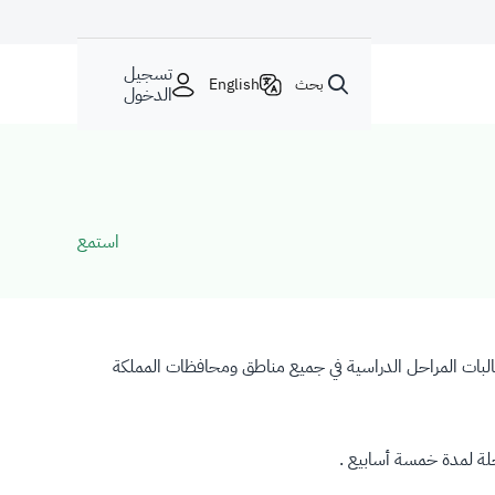
تسجيل
بحث
English
الدخول
استمع
لوطنية للتطعيم بلقاح انفلونزا A(H1N1) الخنازير والمخصصة لطلاب وطالبات المراحل الدراسية في جميع مناطق ومحافظات المملكة
حلة لمدة خمسة أسابيع .