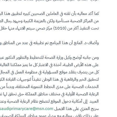
من المراكز الصحية مستأجرة ولكن بالعزيمة الكبيرة وجهود رجال الص
تحت التنفيذ أكثر من (1010) مركز صحي سيتم الانتهاء منها خلال العام القادم بإذن الله .
وأضاف د. المانع أن هذا البرنامج تم تطبيقه في عدد من المناطق وا
ومن جانبه أوضح وكيل وزارة الصحة للتخطيط والتطوير الدكتور ع
على هذه الأرض الطيبة، آخذة في الاعتبار كل ما يميز مملكتنا الغ
كل من يتشرف بتقلد موقع المسؤولية في منظومة العمل في المجال ا
لتحقيق الخير والرفاهية في هذا الوطن تنفيذاً لتوجيهات القيادة 
الخدمات الصحية على مدى الخطط التنموية المختلفة، وبدءاً من الخط
الرعاية الصحية الأولية في مختلف مناطق المملكة حتى تحقق لها تغطي
العبيد إلى أمكانية دخول الموقع لتصفح نظام الرعاية الصحية وع
سريح العنزي على هذا الايميل
saudiprimarycare@msn.com
عقب ذلك ناقش معاليه مع مدراء عموم مناطق المملكة الصحية م