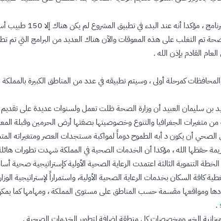
حة تم التغلب على هذه المعوقات والآن هناك العديد من البرامج التي تم تطبيقها
لمحافظات كمرحلة أولى ، وسيتم تطبيقه في عدد من المناطق الكبيرة بالمملكة في
بيد بن سليمان العبيد أن وزارة الصحة ظلت تعمل ولسنوات عديدة على تقديم 
الية من متغيرات الجغرافيا والتنوع وخصوصيتها بصفتها أرض الحرمين وقبلة ال
لصحي أن يكون د أبه الطموح دوماً لمواكبة مستجدات العصر ومتغيراته المتسارع
الكريمة حفظها الله ، مؤكدا أن الخدمات الصحية في المملكة شهدت تطورات هائ
ة التنموية الثالثة اعتمدت الرعاية الصحية الأولية كإستراتيجية صحية أساسية.
ة كافة السكان بخدمات الرعاية الصحية الأولية، واستمراراً لإستراتيجية الوزارة
ددها ومواقعها مقسمة حسب المناطق على مستوى المملكة ، ومهامها كما يمكن 
.
يزانية الخير ومخصصات كل منطقة إضافة لتطوير الخدمات الصحية .