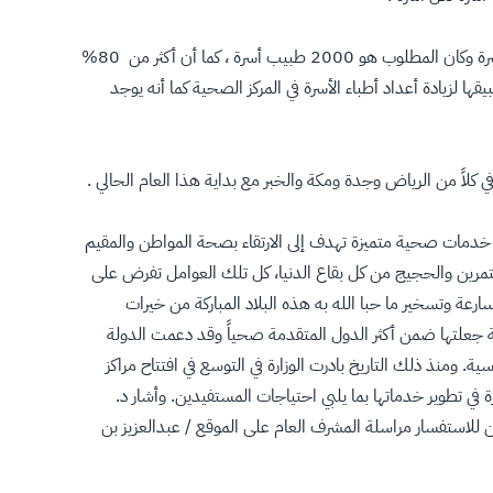
كما أكد معاليه بأن ثقته في العاملين الصحيين كبيره لتطبيق هذا البرنامج ، مؤكدا أنه عند البدء في تطبيق المشروع لم يكن هناك إلا 150 طبيب أسرة وكان المطلوب هو 2000 طبيب أسرة ، كما أن أكثر من 80%
 لزيادة أعداد أطباء الأسرة في المركز الصحية كما أنه يوجد
 كلاً من الرياض وجدة ومكة والخبر مع بداية هذا العام الحالي .
خدمات صحية متميزة تهدف إلى الارتقاء بصحة المواطن والمقيم
معتمرين والحجيج من كل بقاع الدنيا، كل تلك العوامل تفرض على
ة وتسخير ما حبا الله به هذه البلاد المباركة من خيرات
لة جعلتها ضمن أكثر الدول المتقدمة صحياً وقد دعمت الدولة
 ومنذ ذلك التاريخ بادرت الوزارة في التوسع في افتتاح مراكز
 في تطوير خدماتها بما يلبي احتياجات المستفيدين. وأشار د.
للاستفسار مراسلة المشرف العام على الموقع / عبدالعزيز بن