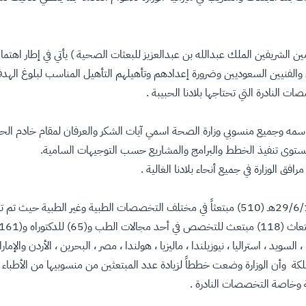
 الشريفين الملك عبدالله بن عبدالعزيز للبعثات الصحية ) يأتي في إطار اهتم
اء والفنيين السعوديين وضرورة إعدادهم وتأهيلهم التأهيل المناسب لبلوغ 
النادرة التي تحتاجها بلادنا الحبيبة .
 باسمه وجميع منسوبي وزارة الصحة اسمي آيات الشكر والعرفان لمقام خادم الح
 مستوى تنفيذ الخطط والبرامج والمشاريع حسب التوجيهات السامية.
الوزارة في جميع أنحاء بلادنا الغالية .
 النمسا ، السويد ، استراليا ، نيوزيلندا ، ماليزيا ، هولندا ، مصر ، البحرين ، الأردن 
تلف مناطق المملكة وأن الوزارة وضعت خططاً لزيادة عدد المبتعثين من منسوبيها من 
 وخاصة التخصصات النادرة .