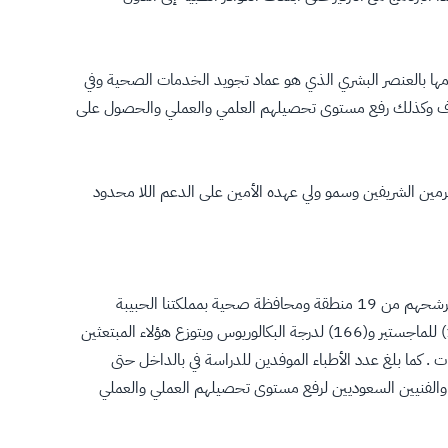
امها بالعنصر البشري الذي هو عماد تجويد الخدمات الصحية وفي
الهدف وكذلك رفع مستوى تحصيلهم العلمي والعملي والحصول على
رمين الشريفين وسمو ولي عهده الأمين على الدعم اللا محدود
الجدير بالذكر أن عدد المبتعثين بالوزارة بلغ هذا العام وحتى 29/6/1428هـ (510) مبتعثاً في مختلف التخصصات الطبية وغير الطبية حيث تم ترشحهم من 19 منطقة ومحافظة صحية بمملكتنا الحبيبة
بالإضافة إلى ديوان الوزارة منهم (444) ذكور و(66) إناث وقد تم ابتعاث (118) مبتعث للتخصص في أحد مجالات الطب و(65) للدكتوراه و(161) للماجستير و(166) لدرجة البكالوريوس ويتوزع هؤلاء المبتعثين
والإمارات . كما بلغ عدد الأطباء الموفدين للدراسة في بالداخل حتى
الأطباء والفنيين السعوديين لرفع مستوى تحصيلهم العملي والعملي