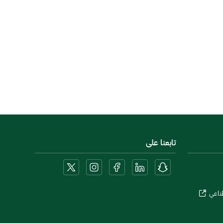
تابعنا على
طناعي