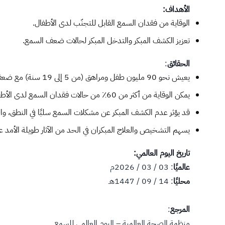
الأهداف:
ا​لوقاية من فقدان السمع القابل للتجنّب لدى الأطفال.
تعزيز الكشف المبكر والتدخل المبكر لحالات ضعف السمع.​
الحقائق
:
يعيش نحو 90 مليون طفل ومراهق (من 5 إلى 19 سنة) مع ضعف السمع حول العالم.
يمكن الوقاية من أكثر من 60٪ من حالات فقدان السمع لدى الأطفال عبر تدابير صحية عامة بسيطة.
قد يؤثر عدم الكشف المبكر عن مشكلات السمع سلبًا في النطق، والل
يسهم التشخيص والعلاج المبكران في الحد من الآثار طويلة الأمد عل
تاريخ اليوم العالمي:
عالميًا
: 03 / 03 / 2026م
محليًا
: 14 / 09 / 1447هـ
المرجع
:
منظمة الصحة العالمية – اليوم العالمي للسمع​