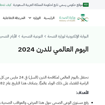
موقع حكومي رسمي تابع لحكومة المملكة العربية السعودية
كيف تتحق
الوزارة
الرئيسية
الخريطة التفاعلية
البوابة الإلكترونية لوزارة الصحة
التوعية الصحية
الأيام الصحية
اليوم العالمي للدرن 2024
ن
حتفل باليوم العال
الرامية للقضاء على ذلك الوباء عالميًّا. يصادف هذا التاريخ عام 1882م، عندما أعلن الدكتور روبرت كوخ أنه اكتشف البكتيريا المسببة لمرض الدرن (السل)؛ مما فتح الطريق أمام تشخيص هذا المرض وعلاجه.
الأهداف:
رفع مستوى الوعي الصحي حول هذا المرض، والعواقب الصحية والاج