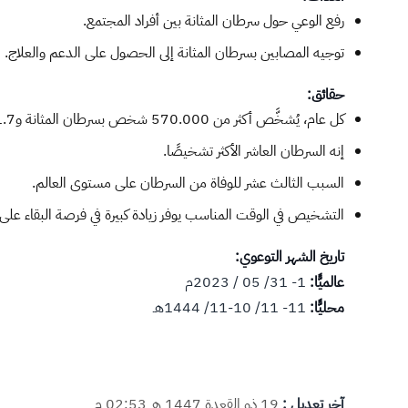
رفع الوعي حول سرطان المثانة بين أفراد المجتمع.
توجيه المصابين بسرطان المثانة إلى الحصول على الدعم والعلاج.
حقائق:
كل عام، يُشخَّص أكثر من 570.000 شخص بسرطان المثانة و1.7 مليون شخص يجدون أنفسهم يعيشون مع هذه الحالة.
إنه السرطان العاشر الأكثر تشخيصًا.
السبب الثالث عشر للوفاة من السرطان على مستوى العالم.
التشخيص في الوقت المناسب يوفر زيادة كبيرة في فرصة البقاء على 
تاريخ الشهر التوعوي:
عالميًّا:
1- 31/​ 05 / 2023م
محليًّا:
11- 11/ 10-11/ 1444هـ
آخر تعديل :
19 ذو القعدة 1447 هـ 02:53 م