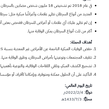
في عام 2018 تم تشخيص 18 مليون شخص مصابين بالسرطان في جميع أنحاء العالم.
العديد من أنواع السرطان تظهر علامات وأعراضًا مبكرة مثل: سرطا
إن لم تظهر عليك أي علامات أو أعراض للسرطان ففحص بعض أنواع 
أكثر من ثلث أنواع السرطان يمكن الوقاية منها.
أ​هداف الحملة:
خفض الوفيات المبكرة الناجمة عن الأمراض غير المعدية بنسبة 25% بحلول عام 2025م.
تثقيف المجتمعات وتوعيتها بأمراض السرطان، وطرق الوقاية منها.
تشجيع الكشف المبكر، وتلقي اللقاحات الوقائية، والتوعية بأهميتها
التأكيد على أن الحلول ممكنة ومتوفرة، وبإمكاننا كأفراد، أو مؤس
تاريخ اليو
م العالمي:
دوليًّا
: 2022/2/4م
محليًّا
: 1433/7/3هـ