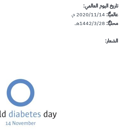
تاريخ اليوم العالمي:
عالميًّا:
2020/11/14 م.
محليًّا:
1442/3/28هـ.
الشعار: