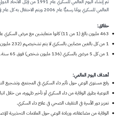
تم إنشاء اليوم العالمي لل
العالمي للسكري يومًا رسميًّا عام 2006 ويتم الاحتفال به كل عام في 14 نوفمبر؛ إحياءً لذكرى السير فريدريك بانتينج، الذي شارك في اكتشاف الأنسولين مع تشارلز بيست عام 1922.
حقائق:
​463 مليون بالغ (1 من 11) كانوا متعايشين مع مرض السكري عام 2019، ومن المتوقع أن يرتفع عدد الأشخاص المصابين بداء السكري إلى 578 مليون بحلول عام 2030.
1 من كل بالغين مصابين بالسكري لا يتم تشخيصهم (232 مليون شخص).
1 من كل 5 مرضى بالسكري (136 مليون شخص) فوق 65 سنة.
أهداف اليوم العالمي:
​رفع مستوى الوعي حول تأثير داء السكري في المجتمع، وتشجيع ال
التوعية بطرق الوقاية من داء السكري أو تأخير ظهوره، من خلال ات
تعزيز دور الأسرة في التثقيف الصحي في علاج داء السكري.
الوقاية من مضاعفاته، وزيادة الوعي حول العلامات التحذيرية للإصاب