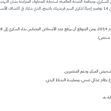
سكري عام 1991 من قِبَل الاتحاد الدولي للسكري، ومنظمة الصحة العالمية؛ استجابة للمخاوف ال
تشخيص المبكر، ودعم المتضررين.
باع نظام غذائي صحي، وممارسة النشاط البدني.
ة به.