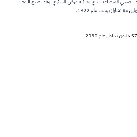
متزايدة بشأن التهديد الصحي المتصاعد الذي يشكله مرض السكري. وقد أصبح اليوم