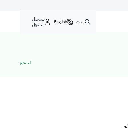
تسجيل
بحث
English
الدخول
استمع
م.