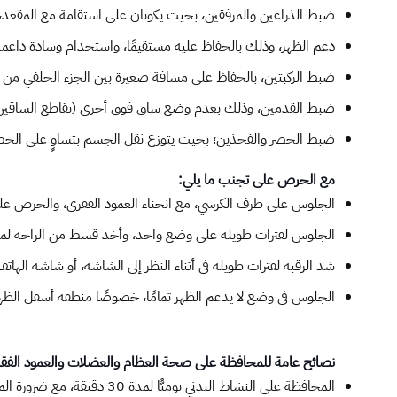
ضبط الذراعين والمرفقين، بحيث يكونان على استقامة مع المقعد، م
دعم الظهر، وذلك بالحفاظ عليه مستقيمًا، واستخدام وسادة داعمة
ضبط الركبتين، بالحفاظ على مسافة صغيرة بين الجزء الخلفي من ال
ضبط القدمين، وذلك بعدم وضع ساق فوق أخرى (تقاطع الساقين)
ضبط الخصر والفخذين؛ بحيث يتوزع ثقل الجسم بتساوٍ على الخصر
مع الحرص على تجنب ما يلي:
​الجلوس على طرف الكرسي، مع انحناء العمود الفقري، والحرص عل
الجلوس لفترات طويلة على وضع واحد، وأخذ قسط من الراحة لمد
شد الرقبة لفترات طويلة في أثناء النظر إلى الشاشة، أو شاشة الهاتف
الجلوس في وضع لا يدعم الظهر تمامًا، خصوصًا منطقة أسفل الظهر
نصائح عامة للمحافظة على صحة العظام والعضلات والعمود الفق
​المحافظة على النشاط البدني يوميًّا لمدة 30 دقيقة، مع ضرورة المزج بين أنشطة التمدد والتمارين الرياضية.