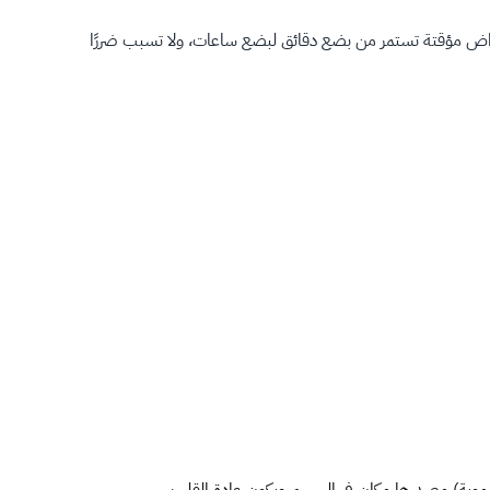
عراض مؤقتة تستمر من بضع دقائق لبضع ساعات، ولا تسبب ضررًا