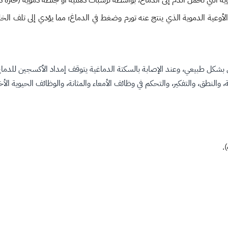
وية التي تحمل الدم إلى الدماغ، بواسطة ترسبات دهنية أو جلطة دموية (خثرة
لأوعية الدموية الذي ينتج عنه تورم وضغط في الدماغ؛ مما يؤدي إلى تلف الخلا
 بشكل طبيعي، وعند الإصابة بالسكتة الدماغية يتوقف إمداد الأكسجين للدماغ،
والنطق، والتفكير، والتحكم في وظائف الأمعاء والمثانة، والوظائف الحيوية ا
.