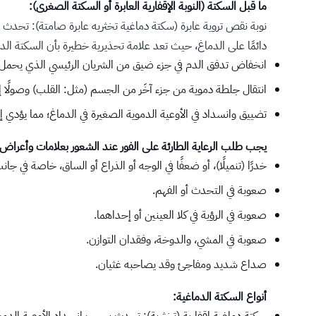
ما قبل السكتة (النوبة الإقفارية العابرة أو السكتة الصغرى):
نوبة نقص تروية عابرة (سكتة دماغية تخثريه عابرة صامتة): تحدث
دائمًا على الدماغ، حيث تعد علامة تحذيرية خطيرة بأن السكتة ا
انخفاض تدفق الدم في جزء ضيق من الشريان الرئيسي الذي يحمل ا
انتقال جلطة دموية من جزء آخَر من الجسم (مثل: القلب) وصولًا إل
تضييق وانسداد في الأوعية الدموية الصغيرة في الدماغ؛ مما يؤدي 
يجب طلب الرعاية الطارئة على الفور عند الشعور بعلامات وأعراض
خدرًا (تنميلًا)، أو ضعفًا في الوجه أو الذراع أو الساق، خاصة في 
صعوبة في التحدث أو الفهم.
صعوبة في الرؤية في كلا العينين أو إحداهما.
صعوبة في المشي، والدوخة، وفقدان التوازن.
صداع شديد ومفاجئ وقد يصاحبه غثيان.
أنواع السكتة الدماغية: