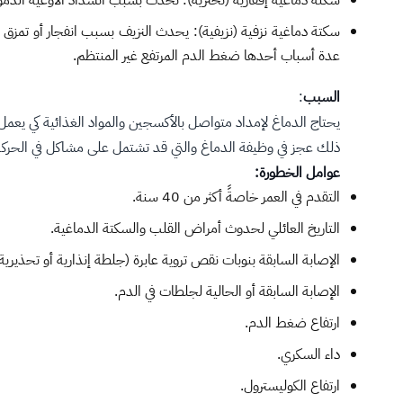
سكتة دماغية إقفارية (تخثرية): تحدث بسبب انسداد الأوعية الدم
سكتة دماغية نزفية (نزيفية): يحدث النزيف بسبب انفجار أو تمزق ا
عدة أسباب أحدها ضغط الدم المرتفع غير المنتظم.
السبب
:
يحتاج الدماغ لإمداد متواصل بالأكسجين والمواد الغذائية كي يعمل
ذلك عجز في وظيفة الدماغ والتي قد تشتمل على مشاكل في الحركة، 
عوامل الخطورة:
التقدم في العمر خاصةً أكثر من 40 سنة.
التاريخ العائلي لحدوث أمراض القلب والسكتة الدماغية.
الإصابة السابقة بنوبات نقص تروية عابرة (جلطة إنذارية أو تحذيرية)
الإصابة السابقة أو الحالية لجلطات في الدم.
ارتفاع ضغط الدم.
داء السكري.
ارتفاع الكوليسترول.