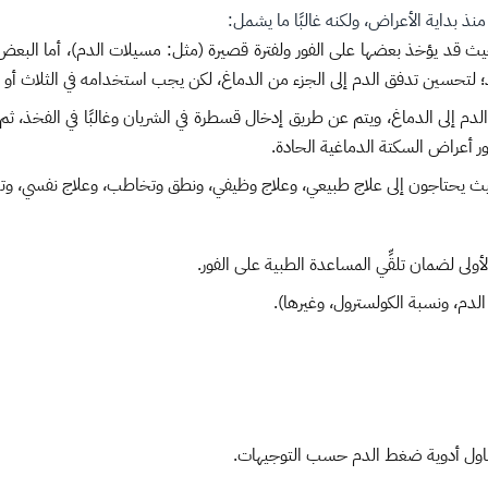
نذ بداية الأعراض، ولكنه غالبًا ما يشمل:
، حيث قد يؤخذ بعضها على الفور ولفترة قصيرة (مثل: مسيلات الدم)، أما البع
؛ لتحسين تدفق الدم إلى الجزء من الدماغ، لكن يجب استخدامه في الثلاث أو ال
لدم إلى الدماغ، ويتم عن طريق إدخال قسطرة في الشريان وغالبًا في الفخذ، ثم 
 أعراض السكتة الدماغية الحادة.
 يحتاجون إلى علاج طبيعي، وعلاج وظيفي، ونطق وتخاطب، وعلاج نفسي، وتغذي
ولى لضمان تلقِّي المساعدة الطبية على الفور.
دم، ونسبة الكولسترول، وغيرها).
ناول أدوية ضغط الدم حسب التوجيهات.