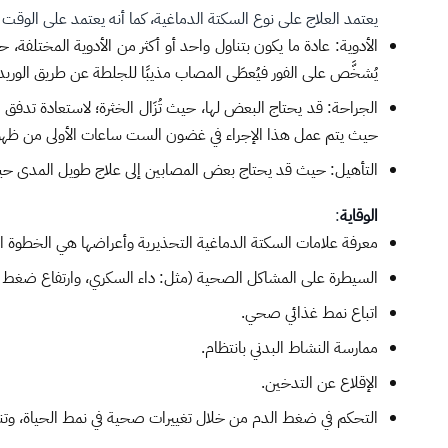
يعتمد العلاج على نوع السكتة الدماغية، كما أنه يعتمد على الوقت م
الأدوية: عادة ما يكون بتناول واحد أو أكثر من الأدوية المختلفة
يُشخَّص على الفور فيُعطَى المصاب مذيبًا للجلطة عن طريق الوريد
الجراحة: قد يحتاج البعض لها، حيث تُزَال الخثرة؛ لاستعادة تدفق ا
حيث يتم عمل هذا الإجراء في غضون الست ساعات الأولى من ظهور
التأهيل: حيث قد يحتاج بعض المصابين إلى علاج طويل المدى حيث
الوقاية
:
معرفة علامات السكتة الدماغية التحذيرية وأعراضها هي الخطوة الأ
السيطرة على المشاكل الصحية (مثل: داء السكري، وارتفاع ضغط ال
اتباع نمط غذائي صحي.
ممارسة النشاط البدني بانتظام.
الإقلاع عن التدخين.
التحكم في ضغط الدم من خلال تغييرات صحية في نمط الحياة، وت