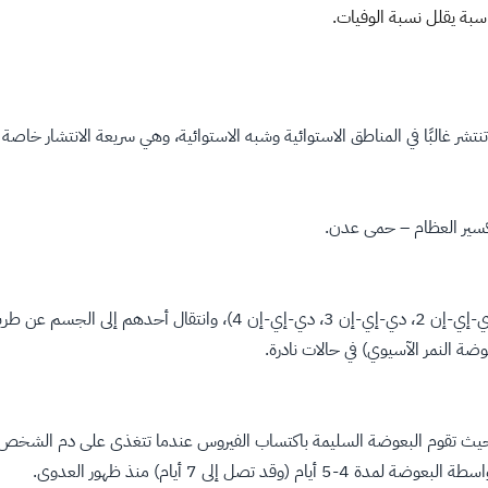
سبة يقلل نسبة الوفيات.
البًا في المناطق الاستوائية وشبه الاستوائية، وهي سريعة الانتشار خاصة في
تكسير العظام – حمى عدن.
توجد أربعة أنواع مختلفة لفيروس الضنك وهي: (دي-إي-إن 1، دي-إي-إن 2
ة النمر الآسيوي) في حالات نادرة.
ث تقوم البعوضة السليمة باكتساب الفيروس عندما تتغذى على دم الشخص ا
ل إلى 7 أيام) منذ ظهور العدوى.