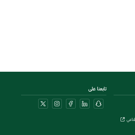
تابعنا على
طناعي