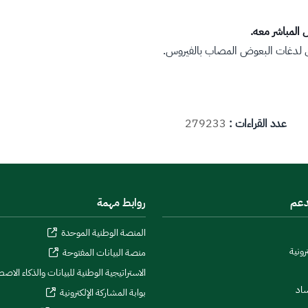
المباشر معه.
لدغات البعوض المصاب بالفيروس.​
عدد القراءات :
279233
دعم
روابط مهمة
المنصة الوطنية الموحدة
رونية
منصة البيانات المفتوحة
الاستراتيجية الوطنية للبيانات والذكاء الاص
ساد
بوابة المشاركة الإلكترونية