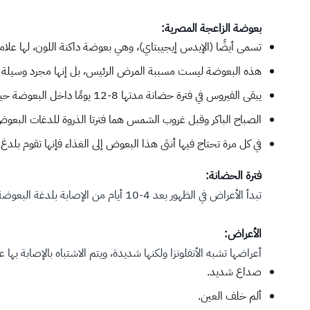
بعوضة الزاعجة المصرية:
تسمى أيضًا (الإيدس إيجيبتاي)، وهي بعوضة داكنة اللون، لها علا
هذه البعوضة ليست مسببة المرض الرئيس، بل إنها مجرد وسيلة
يبقى الفيروس في فترة حضانة مدتها 8-12 يومًا داخل البعوضة حيث تتكاثر داخل أمعاء البعوضة وتستقر في الغدد اللعابية، لتبدأ بعد ذلك نقل المرض بقية حياتها.
الصباح الباكر وقبل غروب الشمس هما فترتا الذروة للدغات البعو
في كل مرة تحتاج فيها أنثى هذا البعوض إلى الغذاء فإنها تقوم بل
فترة الحضانة:
تبدأ الأعراض في الظهور بعد 4-10 أيام من الإصابة بلدغة البعوضة المصابة بالفيروس.
الأعراض:
أعراضها تشبه الأنفلونزا ولكنها شديدة، ويتم الاشتباه بالإصابة بها عند ارتفاع درجة الحرارة (أعلى م
صداع شديد.
ألم خلف العين.