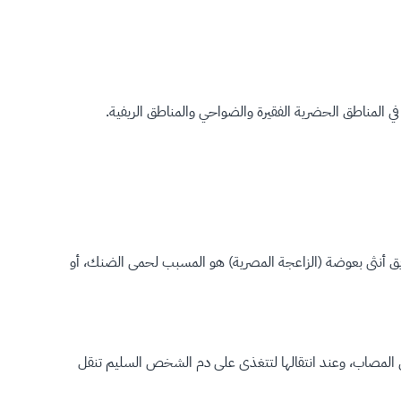
 المناطق الحضرية الفقيرة والضواحي والمناطق الريفية.
، دي-إي-إن 3، دي-إي-إن 4)، وانتقال أحدهم إلى الجسم عن طريق أنثى بعوضة (الزاعجة المصرية) هو المسبب لحمى الضنك، أو
لمصاب، وعند انتقالها لتتغذى على دم الشخص السليم تنقل