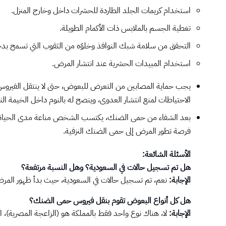
استخدام كريمات الجلد الطاردة للحشرات داخل وخارج المنزل.
تغطية الجسم بالملابس ذات الأكمام الطويلة.
التحقق من سلامة شبك النوافذ وخلوّه من الثقوب التي تسمح بد
استخدام المبيدات الحشرية عند انتشار المرض.
يجب حماية المصابين من التعرض للبعوض، حتى لا ينتقل الفير
الاحتياطات لمنع انتشار العدوى، وينصح له بالنوم داخل الخيمة ا
بعد الشفاء من حمى الضنك، يكتسب الشخص مناعة مدى الحياة ضد ال
فرصة تطور المرض إلى حمى الضنك النزفية.
الأسئلة الشائعة:
هل تم تسجيل حالات في السعودية؟ وهل النسبة مرتفعة؟
الإجابة:
نعم، تم تسجيل حالات في السعودية، حيث بدأ ظهور المرض عام 1994م، وتسجل حالات سنويًّا ولكن ليست بنسبة مرتفعة
هل كل أنواع البعوض تقوم بنقل فيروس حمى الضنك؟
الإجابة:
لا، هناك نوع واحد فقط بالمملكة هو (الزاعجة المصرية)، ا