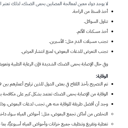
لا يوجد دواء معين لمعالجة المصابين بحمى الضنك، لذلك تعتبر الو
أخذ قسط من الراحة.
تناول السوائل.
أخذ مسكنات الألم.
تجنب مسيلات الدم مثل: الأسبرين.
تجنب التعرض للدغات البعوض؛ لمنع انتشار المرض.
وفي حال الإصابة بحمى الضنك الشديدة فإن الرعاية الطبية وتعو
الوقاية:
تم التصريح بأخذ اللقاح في بعض الدول للذين تراوح أعمارهم بين 9-45 سنة، ويعيشون في المناطق التي ينتشر فيها المرض.
الوقاية من الإصابة بحمى الضنك تعتمد بشكل كبير على مكافحة ب
وجد أن أفضل طريقة للوقاية منه هي تجنب لدغات البعوض، وذ
التخلص من أماكن تجمع البعوض، مثل: أحواض المياه سواء داخل 
تغطية وتفريغ وتنظيف جميع خزانات وأحواض المياه أسبوعيًّا، بما فيها